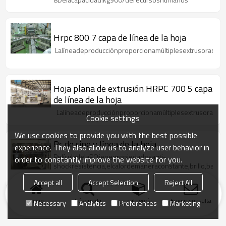
Hrpc 800 7 capa de línea de la hoja
Lalíneadeproducciónproporcionamúltiplesextrusoras,t
Hoja plana de extrusión HRPC 700 5 capa
de línea de la hoja
Lalíneadeproducciónproporcionamúltiplesextrusoras,
Cookie settings
We use cookies to provide you with the best possible
Pc de cine y línea de la hoja
experience. They also allow us to analyze user behavior in
PelículadelaPCtienepropiedadesanti-
order to constantly improve the website for you.
shockresistencia,elcalordemaneraconstante,brillo,bacteri
contaminació
Accept all
Accept Selection
Reject All
Inicio
búsqueda
categoría
Enviar consulta
Necessary
Analytics
Preferences
Marketing