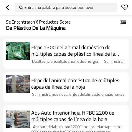
Entra una palabra para buscar por favor
Se Encontraron
6
Productos Sobre
De Plástico De La Máquina
Hrpc-1300 del animal doméstico de
múltiples capas de plástico línea de la
hoja
Dealtaeficiencia&deahorrodeenergía. Suministramosal
Hrpc del animal doméstico de múltiples
capas de línea de la hoja
Suministramosalosclientesdelalíneadelahojaenunavaried
Abs Auto Interior hoja HRBC 2200 de
múltiples capas de línea de la hoja
Anchuradelahoja:mm2200Espesordelachapa:mm1-
8Delacapacidad:kg900/derecursoshumanos