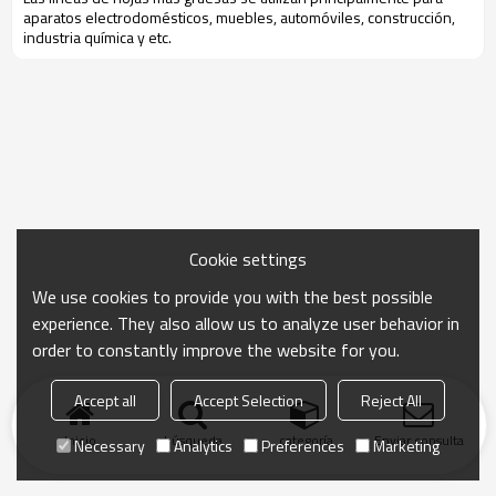
a
paratos electrodomésticos, muebles, automóviles, construcción,
industria química y etc.
Cookie settings
We use cookies to provide you with the best possible
experience. They also allow us to analyze user behavior in
order to constantly improve the website for you.
Accept all
Accept Selection
Reject All
Inicio
búsqueda
categoría
Enviar consulta
Necessary
Analytics
Preferences
Marketing