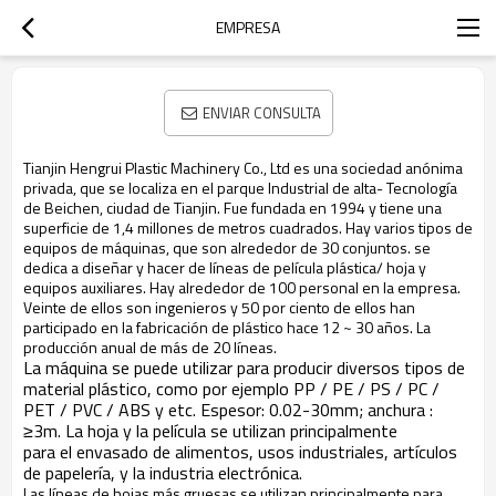
EMPRESA
ENVIAR CONSULTA
Tianjin Hengrui Plastic Machinery Co., Ltd es una sociedad anónima
privada, que se localiza en
el parque
Industrial
de alta-
Tec
nología
de
Beichen, ciudad de Tianjin. Fue fundada en 1994 y tiene una
superficie de 1,4 millones de metros cuadrados. Hay varios tipos de
equipos de m
áquinas
, que son alrededor de 30 conjuntos. se
dedica a diseñar y hacer de líneas de película plástic
a
/ hoja y
equipos auxiliares. Hay alrededor de 100 personal en la empresa.
Veinte de ellos son ingenieros y 50 por ciento de ellos ha
n
participado
en la fabricación de plástico
hace
12 ~ 30 años. La
producción anual de más de 20 líneas.
La máquina se puede utilizar para producir diversos tipos de
material plástico, como por ejemplo PP / PE / PS / PC /
PET / PVC / ABS y etc. Espesor: 0.02-30mm; anchura :
≥
3m
.
La hoja y la película se utilizan principalmente
para
el
envasado de alimentos,
usos
industriales, artículos
de papelería, y la industria electrónica.
Las líneas
de hojas más gruesas se utilizan principalmente para