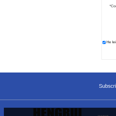
*
Co
He le
Subscr