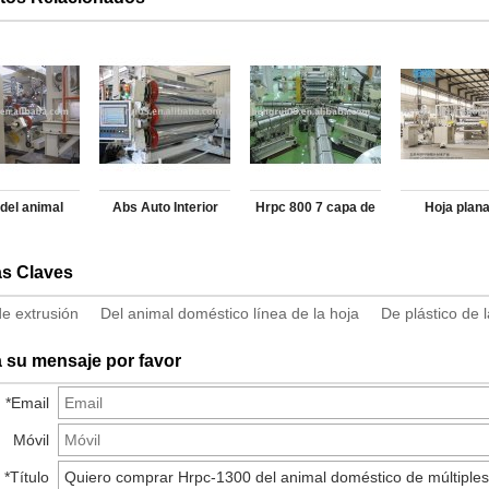
del animal
Abs Auto Interior
Hrpc 800 7 capa de
Hoja plana
éstico de
hoja HRBC 2200 de
línea de la hoja
extrusión HR
as Claves
les capas de
múltiples capas de
5 capa de líne
 de la hoja
línea de la hoja
hoja
e extrusión
Del animal doméstico línea de la hoja
De plástico de 
 su mensaje por favor
*
Email
Móvil
*
Título