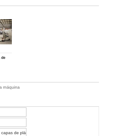
 de
PC 700
a de la
la máquina