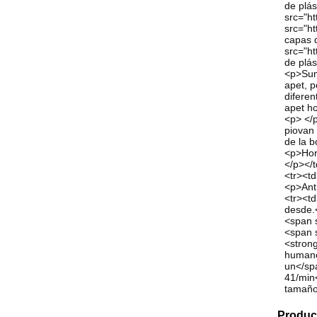
de plás
src="ht
src="ht
capas d
src="ht
de plás
<p>Sumi
apet, p
diferen
apet ho
<p> </
piovan 
de la b
<p>Hori
</p></t
<tr><td
<p>Anti
<tr><td
desde.
<span s
<span s
<strong
humanos
un</spa
41/min<
tamaño
Produc