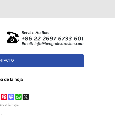
NTACTO
a de la hoja
re
Facebook
Pinterest
Mastodon
WhatsApp
X
s de la hoja