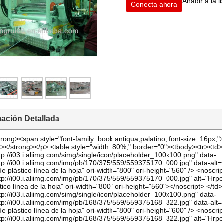
Añadir a la 
Conecta ahora
mación Detallada
rong><span style="font-family: book antiqua,palatino; font-size: 16px;"
></strong></p> <table style="width: 80%;" border="0"><tbody><tr><td
tp://i03.i.aliimg.com/simg/single/icon/placeholder_100x100.png" data-
tp://i00.i.aliimg.com/img/pb/170/375/559/559375170_000.jpg" data-alt
e plástico línea de la hoja" ori-width="800" ori-height="560" /> <noscr
tp://i00.i.aliimg.com/img/pb/170/375/559/559375170_000.jpg" alt="Hrp
tico línea de la hoja" ori-width="800" ori-height="560"></noscript> </
tp://i03.i.aliimg.com/simg/single/icon/placeholder_100x100.png" data-
tp://i00.i.aliimg.com/img/pb/168/375/559/559375168_322.jpg" data-alt
e plástico línea de la hoja" ori-width="800" ori-height="600" /> <noscr
tp://i00.i.aliimg.com/img/pb/168/375/559/559375168_322.jpg" alt="Hrp