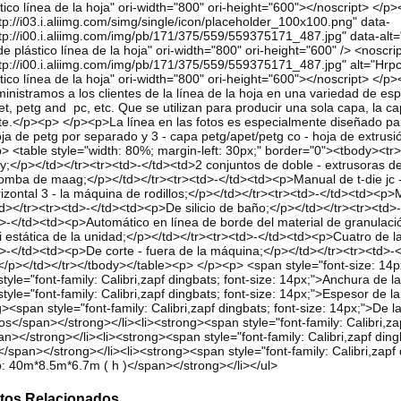
tico línea de la hoja" ori-width="800" ori-height="600"></noscript> </
tp://i03.i.aliimg.com/simg/single/icon/placeholder_100x100.png" data-
tp://i00.i.aliimg.com/img/pb/171/375/559/559375171_487.jpg" data-alt
e plástico línea de la hoja" ori-width="800" ori-height="600" /> <noscr
tp://i00.i.aliimg.com/img/pb/171/375/559/559375171_487.jpg" alt="Hrp
tico línea de la hoja" ori-width="800" ori-height="600"></noscript> </
nistramos a los clientes de la línea de la hoja en una variedad de esp
et, petg and pc, etc. Que se utilizan para producir una sola capa, la ca
te.</p><p> </p><p>La línea en las fotos es especialmente diseñado par
ja de petg por separado y 3 - capa petg/apet/petg co - hoja de extru
p> <table style="width: 80%; margin-left: 30px;" border="0"><tbody><
y;</p></td></tr><tr><td>-</td><td>2 conjuntos de doble - extrusoras de
omba de maag;</p></td></tr><tr><td>-</td><td><p>Manual de t-die jc -
zontal 3 - la máquina de rodillos;</p></td></tr><tr><td>-</td><td><p>
d></tr><tr><td>-</td><td><p>De silicio de baño;</p></td></tr><tr><td
>-</td><td><p>Automático en línea de borde del material de granulació
 estática de la unidad;</p></td></tr><tr><td>-</td><td><p>Cuatro de l
>-</td><td><p>De corte - fuera de la máquina;</p></td></tr><tr><td>-
</p></td></tr></tbody></table><p> </p><p> <span style="font-size: 14p
tyle="font-family: Calibri,zapf dingbats; font-size: 14px;">Anchura de
tyle="font-family: Calibri,zapf dingbats; font-size: 14px;">Espesor de
><span style="font-family: Calibri,zapf dingbats; font-size: 14px;">De
</span></strong></li><li><strong><span style="font-family: Calibri,zap
n></strong></li><li><strong><span style="font-family: Calibri,zapf ding
/span></strong></li><li><strong><span style="font-family: Calibri,zapf 
: 40m*8.5m*6.7m ( h )</span></strong></li></ul>
tos Relacionados