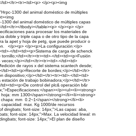
p></td></tr><tr><td><p> </p><p><img
="Hrpc-1300 del animal doméstico de múltiples
ipt><img
c-1300 del animal doméstico de múltiples capas
p></td></tr></tbody></table><p> </p><p> </p>
ecificaciones para procesar los materiales de
pa doble y triple capa o de otro tipo de la capa
a la apet y hoja de petg, que puede producir o
sión. </p><p> </p><p>La configuración:</p>
tr><td>-</td><td><p>Sistema de carga de schenck
 tornillo;</td></tr><tr><td>-</td><td><p>Fusión
 veces;</p></td></tr><tr><td>-</td><td>
Medición de rayos x del sistema scantech desde;
>-</td><td><p>Recorte de bordes;</p></td></tr>
n dispositivo;</p></td></tr><tr><td>-</td><td>
a estación de trabajo bobinadora;</p></td></tr>
</td><td><p>De control del plc& operación b&r
x;">Especificaciones:</span></p><ul><li><strong>
 la hoja: mm 1300</span></strong></li><li><strong>
 la chapa: mm 0.2~1</span></strong></li><li>
 la capacidad: max. Kg 1000/de recursos
f dingbats; font-size: 14px;">Las capas: aba,
bats; font-size: 14px;">Max. La velocidad lineal: m
dingbats; font-size: 14px;">El plan de diseño