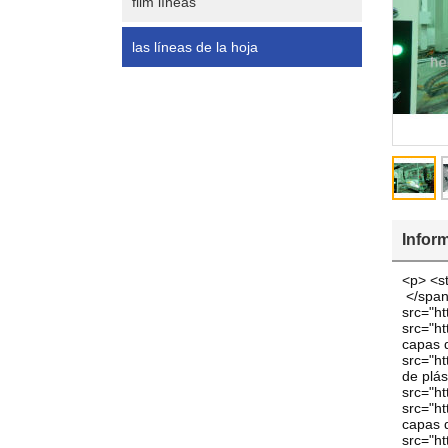
flim líneas
las líneas de la hoja
Infor
<p> <st
</span
src="ht
src="ht
capas d
src="ht
de plás
src="ht
src="ht
capas d
src="ht