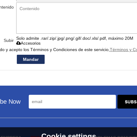
ntenido
Solo admite .rar/.zip/.jpg/.png/.gif/.doc/.xls/.pdf, máximo 20M
Subir
Accesorios
ido y acepto los Términos y Condiciones de este servicio,
Términos y C
Mandar
ibe Now
Cookie settings