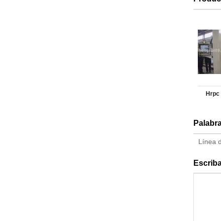
Hrpc 
dom
Palabr
múltip
línea
Línea d
Escriba