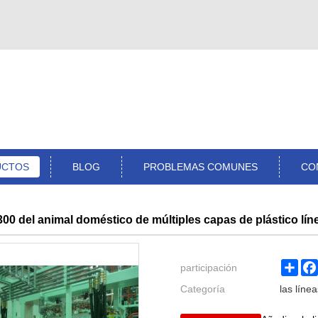
UCTOS
BLOG
PROBLEMAS COMUNES
CO
00 del animal doméstico de múltiples capas de plástico líne
Sha
participación
Categoría
las línea